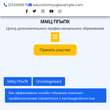
Перейти
1234569876
educationxyz@example.com
к
содержимому
ММЦ ППиПК
Центр дополнительного профессионального образования
Принять участие
ММЦ ППиПК
Uncategorised
Как эффективное онлайн-обучение помогает
профессионалам справляться с неопределённостью