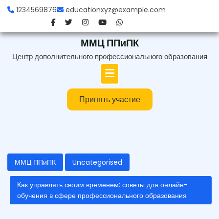
Перейти
1234569876
educationxyz@example.com
к
содержимому
ММЦ ППиПК
Центр дополнительного профессионального образования
Принять участие
ММЦ ППиПК
Uncategorised
Как управлять своим временем: советы для онлайн-
обучения в сфере профессионального образования