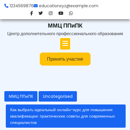
Перейти
1234569876
educationxyz@example.com
к
содержимому
ММЦ ППиПК
Центр дополнительного профессионального образования
Принять участие
ММЦ ППиПК
Uncategorised
Как выбрать идеальный онлайн-курс для повышения
квалификации: практические советы для современных
специалистов