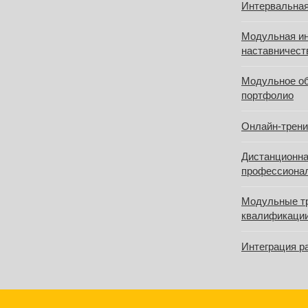
Интервальная
Модульная ин
наставничест
Модульное о
портфолио
Онлайн‑трени
Дистанционна
профессиона
Модульные т
квалификаци
Интеграция р