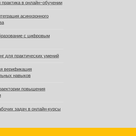
 практика в онлайн-обучении
теграция асинхронного
ва
бразование с цифровым
нг для практических умений
я верификация
льных навыков
раектории повышения
и
абочих задач в онлайн‑курсы