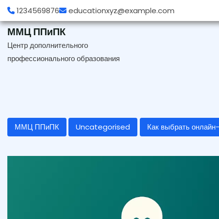
Перейти
1234569876
educationxyz@example.com
к
содержимому
ММЦ ППиПК
Центр дополнительного
профессионального образования
ММЦ ППиПК
Uncategorised
Как выбрать онлайн-