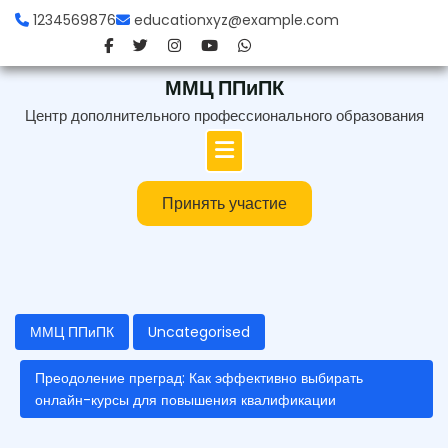
Перейти
1234569876
educationxyz@example.com
к
содержимому
ММЦ ППиПК
Центр дополнительного профессионального образования
Принять участие
ММЦ ППиПК
Uncategorised
Преодоление преград: Как эффективно выбирать
онлайн-курсы для повышения квалификации